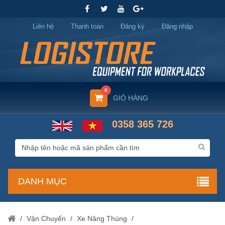
Liên hệ
Thanh toán
Đăng ký
Đăng nhập
0
GIỎ HÀNG
0358 365 726
DANH MỤC
/
Vận Chuyển
/
Xe Nâng Thùng
/