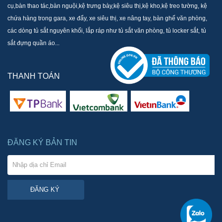
cụ,bàn thao tác,bàn nguội,kệ trưng bày,kệ siêu thị,kệ kho,kệ treo tường, kệ
chứa hàng trong gara, xe đẩy, xe siêu thị, xe nâng tay, bàn ghế văn phòng,
các dòng tủ sắt nguyên khối, lắp ráp như tủ sắt văn phòng, tủ locker sắt, tủ
sắt đựng quần áo...
THANH TOÁN
ĐĂNG KÝ BẢN TIN
ĐĂNG KÝ