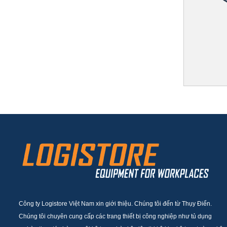
Công ty Logistore Việt Nam xin giới thiệu. Chúng tôi đến từ Thụy Điển.
Chúng tôi chuyên cung cấp các trang thiết bị công nghiệp như tủ dụng