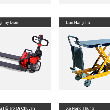
g Tay Điện
Bàn Nâng Hạ
ụ Hỗ Trợ Di Chuyển
Xe Nâng Thùng