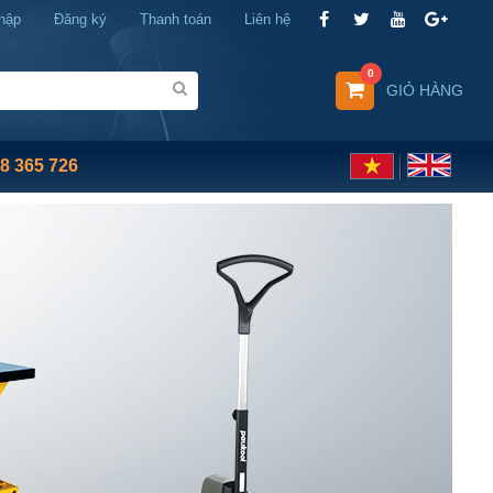
hập
Đăng ký
Thanh toán
Liên hệ
0
GIỎ HÀNG
8 365 726