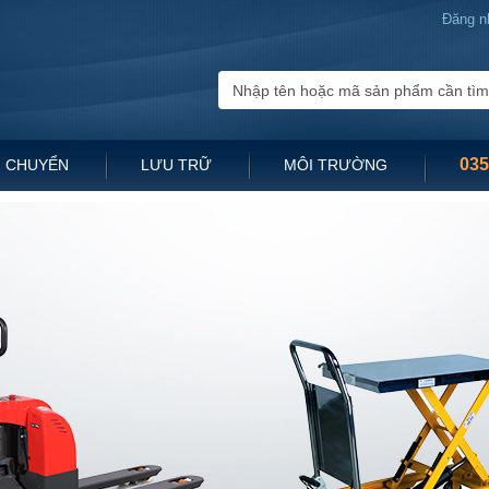
Đăng n
035
 CHUYỂN
LƯU TRỮ
MÔI TRƯỜNG