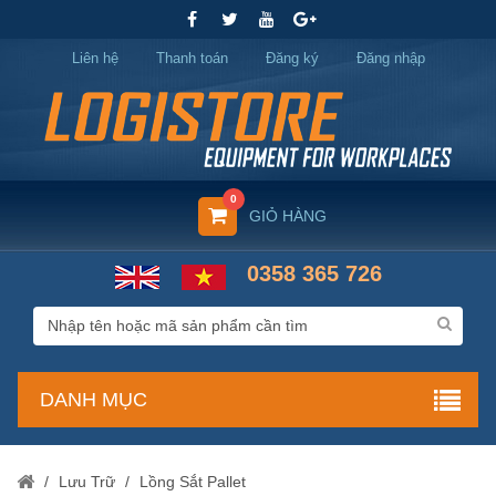
Liên hệ
Thanh toán
Đăng ký
Đăng nhập
0
GIỎ HÀNG
0358 365 726
DANH MỤC
/
Lưu Trữ
/
Lồng Sắt Pallet