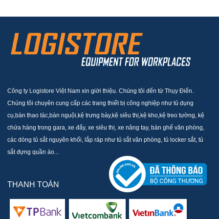
Công ty Logistore Việt Nam xin giới thiệu. Chúng tôi đến từ Thụy Điển.
Chúng tôi chuyên cung cấp các trang thiết bị công nghiệp như tủ dụng
cụ,bàn thao tác,bàn nguội,kệ trưng bày,kệ siêu thị,kệ kho,kệ treo tường, kệ
chứa hàng trong gara, xe đẩy, xe siêu thị, xe nâng tay, bàn ghế văn phòng,
các dòng tủ sắt nguyên khối, lắp ráp như tủ sắt văn phòng, tủ locker sắt, tủ
sắt đựng quần áo...
THANH TOÁN