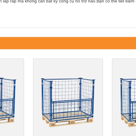
lắp ráp mà không cần bất kỳ công cụ hỗ trợ nào.Bạn có thể tiết kiệm 