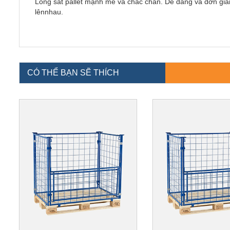
Lồng sắt pallet mạnh mẽ và chắc chắn. Dễ dàng và đơn giản 
lênnhau.
CÓ THỂ BẠN SẼ THÍCH