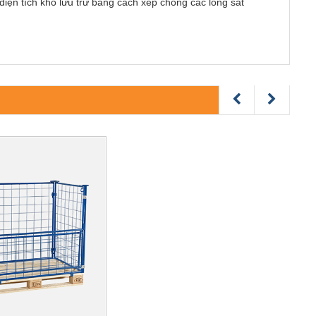
diện tích kho lưu trữ bằng cách xếp chồng các lồng sắt