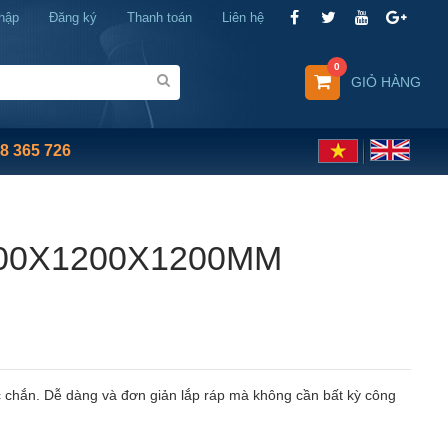
hập
Đăng ký
Thanh toán
Liên hệ
0
GIỎ HÀNG
8 365 726
00X1200X1200MM
 chắn. Dễ dàng và đơn giản lắp ráp mà không cần bất kỳ công