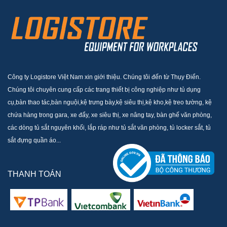
Công ty Logistore Việt Nam xin giới thiệu. Chúng tôi đến từ Thụy Điển.
Chúng tôi chuyên cung cấp các trang thiết bị công nghiệp như tủ dụng
cụ,bàn thao tác,bàn nguội,kệ trưng bày,kệ siêu thị,kệ kho,kệ treo tường, kệ
chứa hàng trong gara, xe đẩy, xe siêu thị, xe nâng tay, bàn ghế văn phòng,
các dòng tủ sắt nguyên khối, lắp ráp như tủ sắt văn phòng, tủ locker sắt, tủ
sắt đựng quần áo...
THANH TOÁN