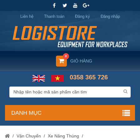
Liên hệ
Thanh toán
Đăng ký
Đăng nhập
0
GIỎ HÀNG
0358 365 726
DANH MỤC
/
Vận Chuyển
/
Xe Nâng Thùng
/