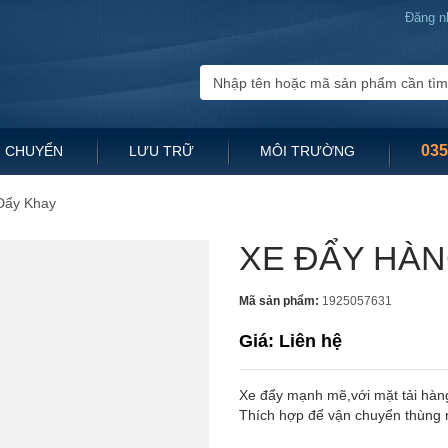
Đăng n
035
 CHUYỂN
LƯU TRỮ
MÔI TRƯỜNG
Đẩy Khay
XE ĐẨY HÀN
Mã sản phẩm:
1925057631
Giá: Liên hệ
Xe đẩy mạnh mẽ,với mặt tải hàn
Thích hợp để vận chuyển thùng 