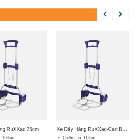
àng RuXXac 25cm
Xe Đẩy Hàng RuXXac-Cart Business XL 41cm
o: 103cm
Chiều cao: 113cm