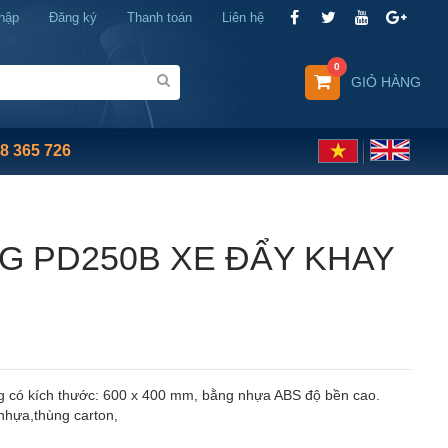
hập
Đăng ký
Thanh toán
Liên hệ
0
GIỎ HÀNG
8 365 726
G PD250B XE ĐẨY KHAY
g có kích thước: 600 x 400 mm, bằng nhựa ABS độ bền cao.
nhựa,thùng carton,