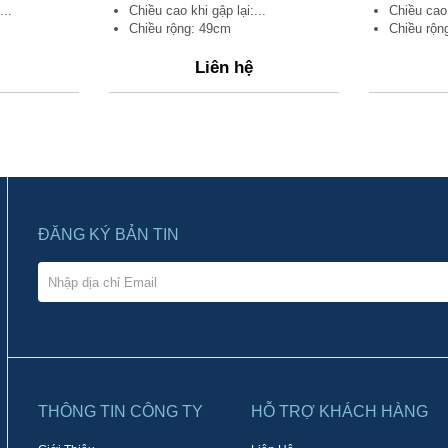
...
Chiều cao khi gập lại:...
Chiều cao 
Chiều rộng: 49cm
Chiều rộn
Liên hệ
ĐĂNG KÝ BẢN TIN
THÔNG TIN CÔNG TY
HỖ TRỢ KHÁCH HÀNG