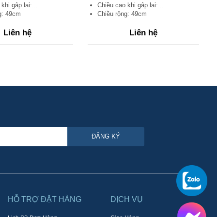
khi gập lại:...
Chiều cao khi gập lại:...
g: 49cm
Chiều rộng: 49cm
Liên hệ
Liên hệ
ĐĂNG KÝ
HỖ TRỢ ĐẶT HÀNG
DỊCH VỤ