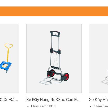
Xe Đẩy Hàng PD250C Xe Đẩy Khay
Xe Đẩy Hàng RuXXac-Cart Exclusive 41cm
Xe Đẩy H
Chiều cao: 113cm
Chiều ca