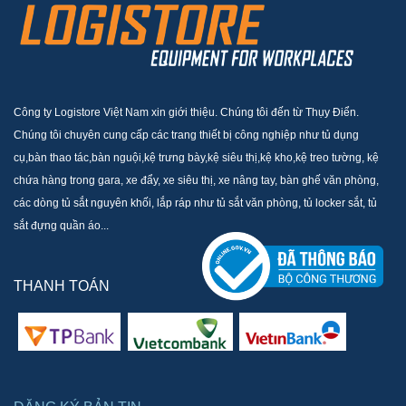
Công ty Logistore Việt Nam xin giới thiệu. Chúng tôi đến từ Thụy Điển.
Chúng tôi chuyên cung cấp các trang thiết bị công nghiệp như tủ dụng
cụ,bàn thao tác,bàn nguội,kệ trưng bày,kệ siêu thị,kệ kho,kệ treo tường, kệ
chứa hàng trong gara, xe đẩy, xe siêu thị, xe nâng tay, bàn ghế văn phòng,
các dòng tủ sắt nguyên khối, lắp ráp như tủ sắt văn phòng, tủ locker sắt, tủ
sắt đựng quần áo...
THANH TOÁN