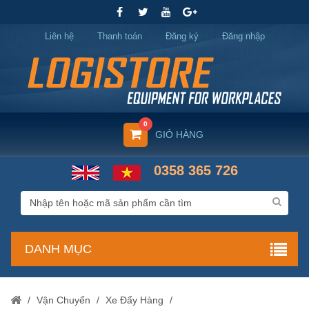
Liên hệ
Thanh toán
Đăng ký
Đăng nhập
0
GIỎ HÀNG
0358 365 726
DANH MỤC
/
Vận Chuyển
/
Xe Đẩy Hàng
/