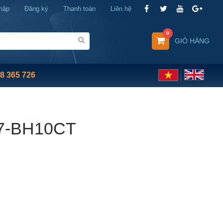
hập
Đăng ký
Thanh toán
Liên hệ
0
GIỎ HÀNG
8 365 726
7-BH10CT