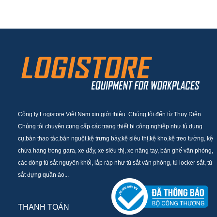
Công ty Logistore Việt Nam xin giới thiệu. Chúng tôi đến từ Thụy Điển.
Chúng tôi chuyên cung cấp các trang thiết bị công nghiệp như tủ dụng
cụ,bàn thao tác,bàn nguội,kệ trưng bày,kệ siêu thị,kệ kho,kệ treo tường, kệ
chứa hàng trong gara, xe đẩy, xe siêu thị, xe nâng tay, bàn ghế văn phòng,
các dòng tủ sắt nguyên khối, lắp ráp như tủ sắt văn phòng, tủ locker sắt, tủ
sắt đựng quần áo...
THANH TOÁN