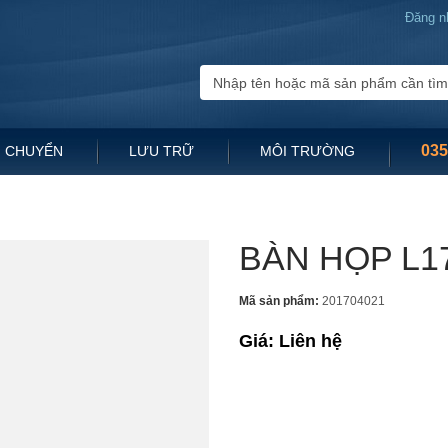
Đăng n
035
 CHUYỂN
LƯU TRỮ
MÔI TRƯỜNG
BÀN HỌP L1
Mã sản phẩm:
201704021
Giá: Liên hệ