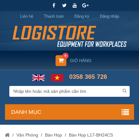
Liên hệ
Thanh toán
Đăng ký
Đăng nhập
0
GIỎ HÀNG
0358 365 726
DANH MỤC
/
Văn Phòng
/
Bàn Họp
/
Bàn Họp L17-BH24CS