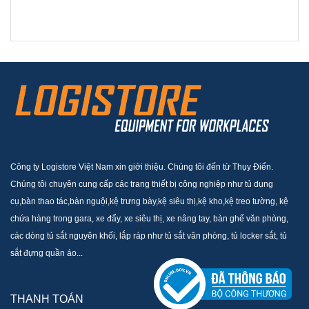
Công ty Logistore Việt Nam xin giới thiệu. Chúng tôi đến từ Thụy Điển.
Chúng tôi chuyên cung cấp các trang thiết bị công nghiệp như tủ dụng
cụ,bàn thao tác,bàn nguội,kệ trưng bày,kệ siêu thị,kệ kho,kệ treo tường, kệ
chứa hàng trong gara, xe đẩy, xe siêu thị, xe nâng tay, bàn ghế văn phòng,
các dòng tủ sắt nguyên khối, lắp ráp như tủ sắt văn phòng, tủ locker sắt, tủ
sắt đựng quần áo...
THANH TOÁN