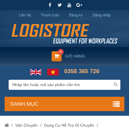
Liên hệ
Thanh toán
Đăng ký
Đăng nhập
0
GIỎ HÀNG
0358 365 726
DANH MỤC
/
Vận Chuyển
/
Dụng Cụ Hỗ Trợ Di Chuyển
/