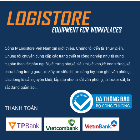
Công ty Logistore Việt Nam xin giới thiệu. Chúng tôi đến từ Thụy Điển.
Chúng tôi chuyên cung cấp các trang thiết bị công nghiệp như tủ dụng
cụ,bàn thao tác,bàn nguội,kệ trưng bày,kệ siêu thị,kệ kho,kệ treo tường, kệ
chứa hàng trong gara, xe đẩy, xe siêu thị, xe nâng tay, bàn ghế văn phòng,
các dòng tủ sắt nguyên khối, lắp ráp như tủ sắt văn phòng, tủ locker sắt, tủ
sắt đựng quần áo...
THANH TOÁN