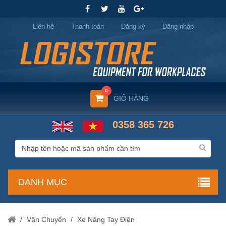
Liên hệ
Thanh toán
Đăng ký
Đăng nhập
0
GIỎ HÀNG
0358 365 726
DANH MỤC
/
Vận Chuyển
/
Xe Nâng Tay Điện