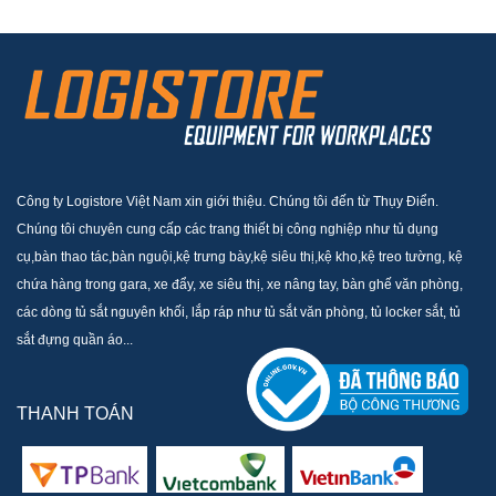
Công ty Logistore Việt Nam xin giới thiệu. Chúng tôi đến từ Thụy Điển.
Chúng tôi chuyên cung cấp các trang thiết bị công nghiệp như tủ dụng
cụ,bàn thao tác,bàn nguội,kệ trưng bày,kệ siêu thị,kệ kho,kệ treo tường, kệ
chứa hàng trong gara, xe đẩy, xe siêu thị, xe nâng tay, bàn ghế văn phòng,
các dòng tủ sắt nguyên khối, lắp ráp như tủ sắt văn phòng, tủ locker sắt, tủ
sắt đựng quần áo...
THANH TOÁN