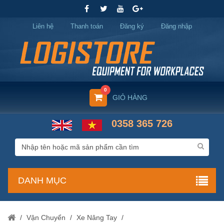
Liên hệ
Thanh toán
Đăng ký
Đăng nhập
0
GIỎ HÀNG
0358 365 726
DANH MỤC
/
Vận Chuyển
/
Xe Nâng Tay
/