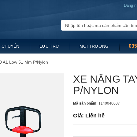
Đăng n
035
 CHUYỂN
LƯU TRỮ
MÔI TRƯỜNG
00 A1 Low 51 Mm P/Nylon
XE NÂNG TAY
P/NYLON
Mã sản phẩm:
1140040007
Giá: Liên hệ