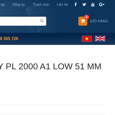
hập
Đăng ký
Thanh toán
Liên hệ
0
GIỎ HÀNG
8 365 726
 PL 2000 A1 LOW 51 MM