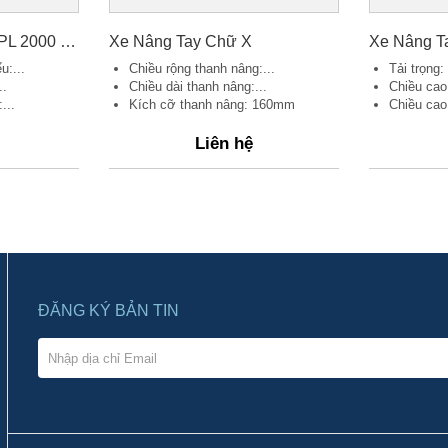
Xe Nâng Tay Nhanh PL 2000 C3 900 S/P
Xe Nâng Tay Chữ X
u:...
Chiều rộng thanh nâng:...
Tải trọng
..
Chiều dài thanh nâng:...
Chiều cao 
...
Kích cỡ thanh nâng: 160mm
Chiều cao 
Liên hệ
ĐĂNG KÝ BẢN TIN