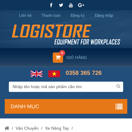
Liên hệ
Thanh toán
Đăng ký
Đăng nhập
0
GIỎ HÀNG
0358 365 726
DANH MỤC
/
Vận Chuyển
/
Xe Nâng Tay
/