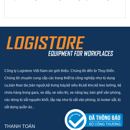
Công ty Logistore Việt Nam xin giới thiệu. Chúng tôi đến từ Thụy Điển.
Chúng tôi chuyên cung cấp các trang thiết bị công nghiệp như tủ dụng
cụ,bàn thao tác,bàn nguội,kệ trưng bày,kệ siêu thị,kệ kho,kệ treo tường, kệ
chứa hàng trong gara, xe đẩy, xe siêu thị, xe nâng tay, bàn ghế văn phòng,
các dòng tủ sắt nguyên khối, lắp ráp như tủ sắt văn phòng, tủ locker sắt, tủ
sắt đựng quần áo...
THANH TOÁN