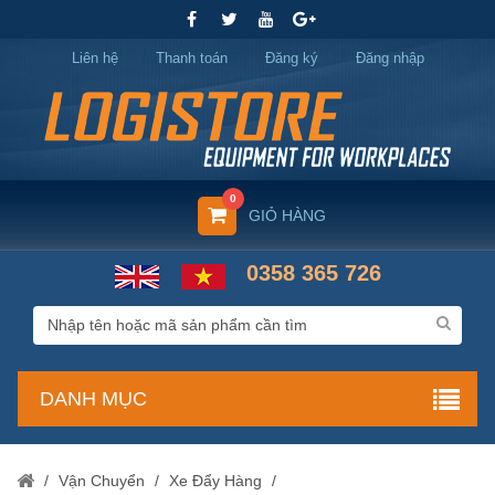
Liên hệ
Thanh toán
Đăng ký
Đăng nhập
0
GIỎ HÀNG
0358 365 726
DANH MỤC
/
Vận Chuyển
/
Xe Đẩy Hàng
/