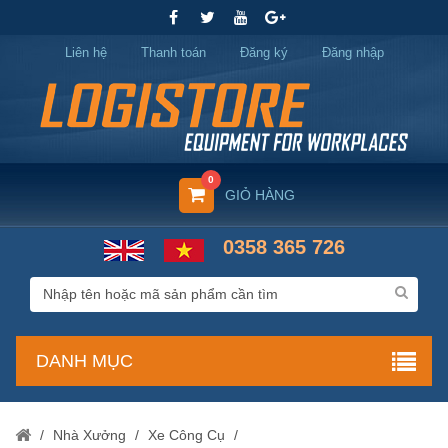
Liên hệ
Thanh toán
Đăng ký
Đăng nhập
0
GIỎ HÀNG
0358 365 726
DANH MỤC
/
Nhà Xưởng
/
Xe Công Cụ
/