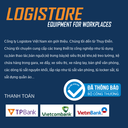
Công ty Logistore Việt Nam xin giới thiệu. Chúng tôi đến từ Thụy Điển.
Chúng tôi chuyên cung cấp các trang thiết bị công nghiệp như tủ dụng
cụ,bàn thao tác,bàn nguội,kệ trưng bày,kệ siêu thị,kệ kho,kệ treo tường, kệ
chứa hàng trong gara, xe đẩy, xe siêu thị, xe nâng tay, bàn ghế văn phòng,
các dòng tủ sắt nguyên khối, lắp ráp như tủ sắt văn phòng, tủ locker sắt, tủ
sắt đựng quần áo...
THANH TOÁN