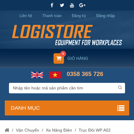
Liên hệ
Thanh toán
Đăng ký
Đăng nhập
0
GIỎ HÀNG
0358 365 726
DANH MỤC
/
Vận Chuyển
/
Xe Nâng Điện
/
Trục Đôi WP A02