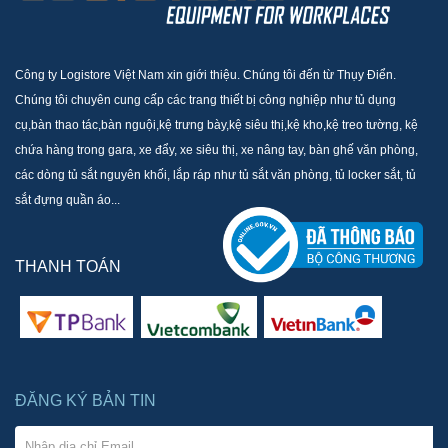
Công ty Logistore Việt Nam xin giới thiệu. Chúng tôi đến từ Thụy Điển.
Chúng tôi chuyên cung cấp các trang thiết bị công nghiệp như tủ dụng
cụ,bàn thao tác,bàn nguội,kệ trưng bày,kệ siêu thị,kệ kho,kệ treo tường, kệ
chứa hàng trong gara, xe đẩy, xe siêu thị, xe nâng tay, bàn ghế văn phòng,
các dòng tủ sắt nguyên khối, lắp ráp như tủ sắt văn phòng, tủ locker sắt, tủ
sắt đựng quần áo...
THANH TOÁN
ĐĂNG KÝ BẢN TIN