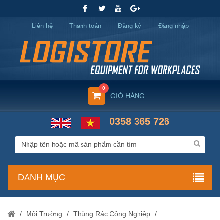
Liên hệ
Thanh toán
Đăng ký
Đăng nhập
0
GIỎ HÀNG
0358 365 726
DANH MỤC
/
Môi Trường
/
Thùng Rác Công Nghiệp
/