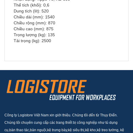
Thể tích (khối): 0,6
Dung tích (lít): 520
Chiều dài (mm): 1540
Chiều rộng (mm): 870
Chiều cao (mm): 875
Trọng lượng (kg): 135
Tải trọng (kg): 2500
Công ty Logistore Việt Nam xin giới thiệu. Chúng tôi đến từ Thụy Điển.
Chúng tôi chuyên cung cấp các trang thiết bị công nghiệp như tủ dụng
cụ,bàn thao tác,bàn nguội,kệ trưng bày,kệ siêu thị,kệ kho,kệ treo tường, kệ