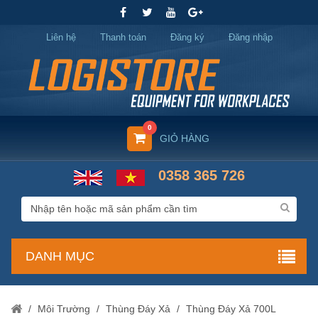
Liên hệ
Thanh toán
Đăng ký
Đăng nhập
0
GIỎ HÀNG
0358 365 726
DANH MỤC
/
Môi Trường
/
Thùng Đáy Xả
/
Thùng Đáy Xả 700L