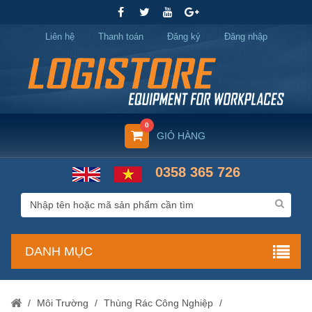
Liên hệ
Thanh toán
Đăng ký
Đăng nhập
0
GIỎ HÀNG
0358 365 726
DANH MỤC
/
Môi Trường
/
Thùng Rác Công Nghiệp
/