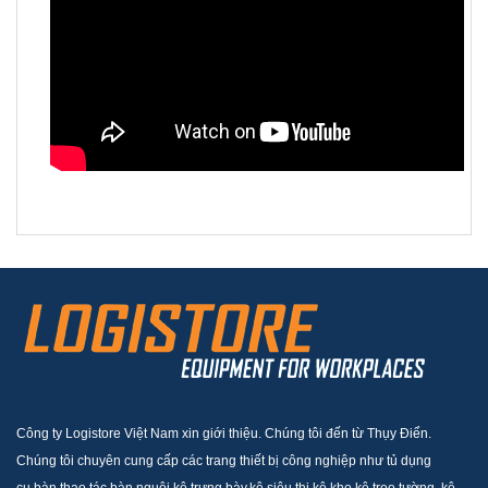
Công ty Logistore Việt Nam xin giới thiệu. Chúng tôi đến từ Thụy Điển.
Chúng tôi chuyên cung cấp các trang thiết bị công nghiệp như tủ dụng
cụ,bàn thao tác,bàn nguội,kệ trưng bày,kệ siêu thị,kệ kho,kệ treo tường, kệ