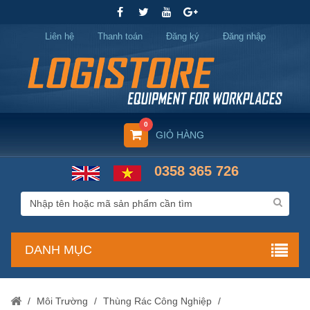
Liên hệ
Thanh toán
Đăng ký
Đăng nhập
0
GIỎ HÀNG
0358 365 726
DANH MỤC
/
Môi Trường
/
Thùng Rác Công Nghiệp
/