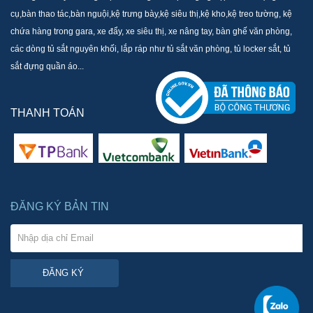
cụ,bàn thao tác,bàn nguội,kệ trưng bày,kệ siêu thị,kệ kho,kệ treo tường, kệ
chứa hàng trong gara, xe đẩy, xe siêu thị, xe nâng tay, bàn ghế văn phòng,
các dòng tủ sắt nguyên khối, lắp ráp như tủ sắt văn phòng, tủ locker sắt, tủ
sắt đựng quần áo...
THANH TOÁN
ĐĂNG KÝ BẢN TIN
ĐĂNG KÝ