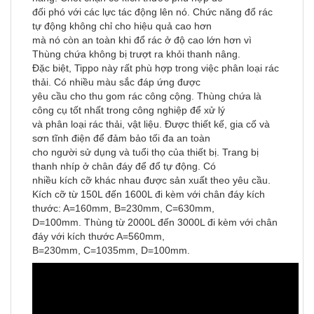
đối phó với các lực tác động lên nó. Chức năng đổ rác
tự động không chỉ cho hiệu quả cao hơn
mà nó còn an toàn khi đổ rác ở độ cao lớn hơn vì
Thùng chứa không bị trượt ra khỏi thanh nâng.
Đặc biệt, Tippo này rất phù hợp trong việc phân loại rác
thải. Có nhiều màu sắc đáp ứng được
yêu cầu cho thu gom rác công cộng. Thùng chứa là
công cụ tốt nhất trong công nghiệp để xử lý
và phân loại rác thải, vật liệu. Được thiết kế, gia cố và
sơn tĩnh điện để đảm bảo tối đa an toàn
cho người sử dụng và tuổi thọ của thiết bị. Trang bị
thanh nhíp ở chân đáy để đổ tự động. Có
nhiều kích cỡ khác nhau được sản xuất theo yêu cầu.
Kích cỡ từ 150L đến 1600L đi kèm với chân đáy kích
thước: A=160mm, B=230mm, C=630mm,
D=100mm. Thùng từ 2000L đến 3000L đi kèm với chân
đáy với kích thước A=560mm,
B=230mm, C=1035mm, D=100mm.