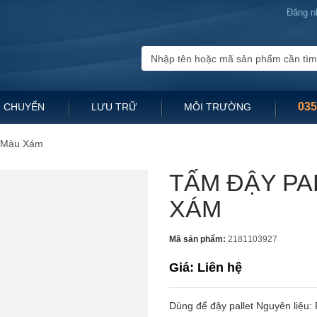
Đăng n
035
 CHUYỂN
LƯU TRỮ
MÔI TRƯỜNG
, Màu Xám
TẤM ĐẬY PA
XÁM
Mã sản phẩm:
2181103927
Giá: Liên hệ
Dùng để đậy pallet Nguyên liệu: