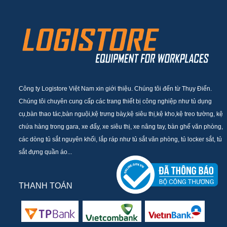
Công ty Logistore Việt Nam xin giới thiệu. Chúng tôi đến từ Thụy Điển.
Chúng tôi chuyên cung cấp các trang thiết bị công nghiệp như tủ dụng
cụ,bàn thao tác,bàn nguội,kệ trưng bày,kệ siêu thị,kệ kho,kệ treo tường, kệ
chứa hàng trong gara, xe đẩy, xe siêu thị, xe nâng tay, bàn ghế văn phòng,
các dòng tủ sắt nguyên khối, lắp ráp như tủ sắt văn phòng, tủ locker sắt, tủ
sắt đựng quần áo...
THANH TOÁN