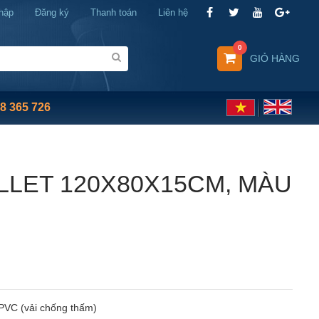
hập
Đăng ký
Thanh toán
Liên hệ
0
GIỎ HÀNG
8 365 726
LLET 120X80X15CM, MÀU
 PVC (vải chống thấm)