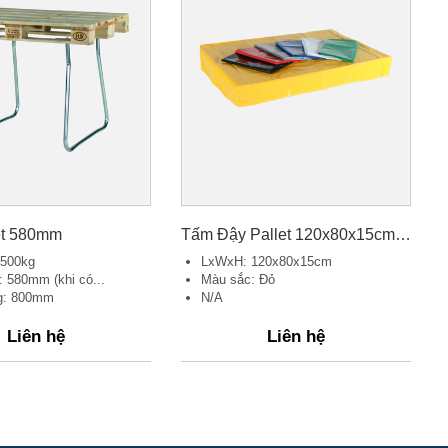
et 580mm
Tấm Đậy Pallet 120x80x15cm, Màu Đỏ
 500kg
LxWxH: 120x80x15cm
: 580mm (khi có...
Màu sắc: Đỏ
ng: 800mm
N/A
Liên hệ
Liên hệ