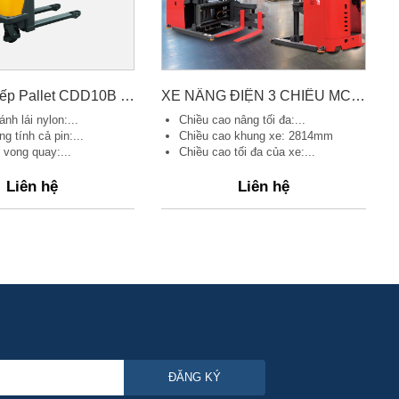
Xe Nâng Xếp Pallet CDD10B III 1,6m EL
XE NÂNG ĐIỆN 3 CHIỀU MC10-45 1000KG
nh lái nylon:...
Chiều cao nâng tối đa:...
g tính cả pin:...
Chiều cao khung xe: 2814mm
 vong quay:...
Chiều cao tối đa của xe:...
Liên hệ
Liên hệ
ĐĂNG KÝ