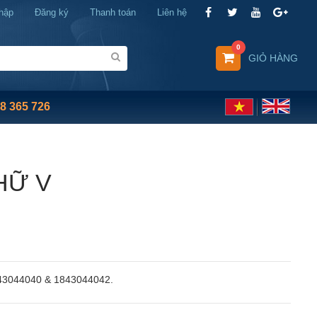
hập
Đăng ký
Thanh toán
Liên hệ
0
GIỎ HÀNG
8 365 726
HỮ V
843044040 & 1843044042.