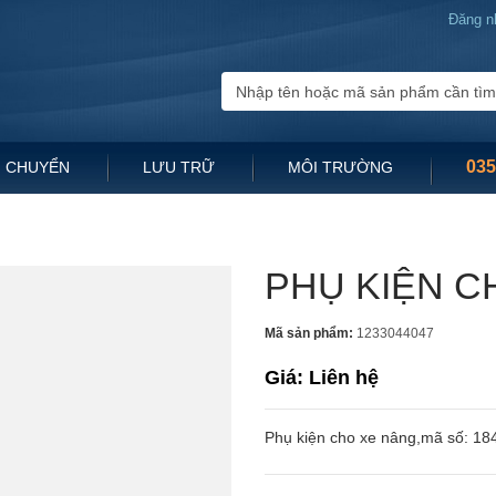
Đăng n
035
 CHUYỂN
LƯU TRỮ
MÔI TRƯỜNG
PHỤ KIỆN C
Mã sản phẩm:
1233044047
Giá: Liên hệ
Phụ kiện cho xe nâng,mã số: 1