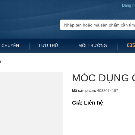
Đăng n
035
 CHUYỂN
LƯU TRỮ
MÔI TRƯỜNG
i
MÓC DỤNG C
Mã sản phẩm:
4038074167
Giá: Liên hệ