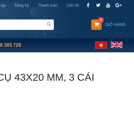
hập
Đăng ký
Thanh toán
Liên hệ
0
GIỎ HÀNG
8 365 726
Ụ 43X20 MM, 3 CÁI