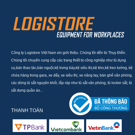
Công ty Logistore Việt Nam xin giới thiệu. Chúng tôi đến từ Thụy Điển.
Chúng tôi chuyên cung cấp các trang thiết bị công nghiệp như tủ dụng
cụ,bàn thao tác,bàn nguội,kệ trưng bày,kệ siêu thị,kệ kho,kệ treo tường, kệ
chứa hàng trong gara, xe đẩy, xe siêu thị, xe nâng tay, bàn ghế văn phòng,
các dòng tủ sắt nguyên khối, lắp ráp như tủ sắt văn phòng, tủ locker sắt, tủ
sắt đựng quần áo...
THANH TOÁN