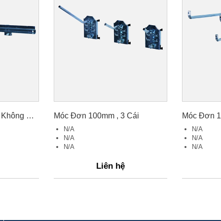
Móc Treo Hộp Nhựa, Không Bao Gồm Hộp Nhựa 555 mm
Móc Đơn 100mm , 3 Cái
Móc Đơn 1
N/A
N/A
N/A
N/A
N/A
N/A
Liên hệ