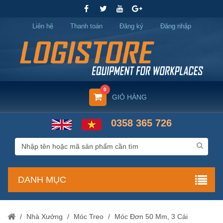
Liên hệ
Thanh toán
Đăng ký
Đăng nhập
0
GIỎ HÀNG
0358 365 726
DANH MỤC
/
Nhà Xưởng
/
Móc Treo
/
Móc Đơn 50 Mm, 3 Cái