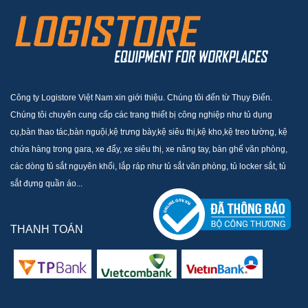
Công ty Logistore Việt Nam xin giới thiệu. Chúng tôi đến từ Thụy Điển.
Chúng tôi chuyên cung cấp các trang thiết bị công nghiệp như tủ dụng
cụ,bàn thao tác,bàn nguội,kệ trưng bày,kệ siêu thị,kệ kho,kệ treo tường, kệ
chứa hàng trong gara, xe đẩy, xe siêu thị, xe nâng tay, bàn ghế văn phòng,
các dòng tủ sắt nguyên khối, lắp ráp như tủ sắt văn phòng, tủ locker sắt, tủ
sắt đựng quần áo...
THANH TOÁN