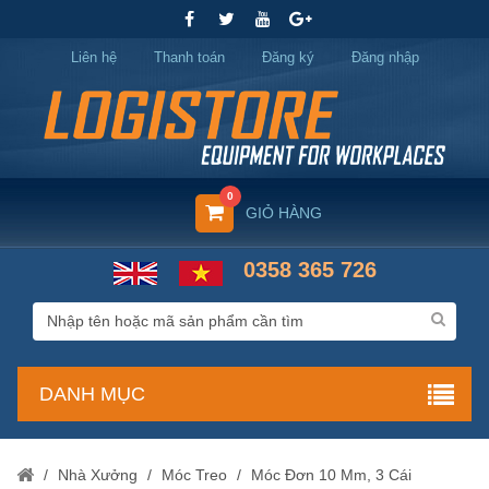
Liên hệ
Thanh toán
Đăng ký
Đăng nhập
0
GIỎ HÀNG
0358 365 726
DANH MỤC
/
Nhà Xưởng
/
Móc Treo
/
Móc Đơn 10 Mm, 3 Cái