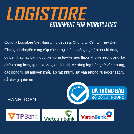
Công ty Logistore Việt Nam xin giới thiệu. Chúng tôi đến từ Thụy Điển.
Chúng tôi chuyên cung cấp các trang thiết bị công nghiệp như tủ dụng
cụ,bàn thao tác,bàn nguội,kệ trưng bày,kệ siêu thị,kệ kho,kệ treo tường, kệ
chứa hàng trong gara, xe đẩy, xe siêu thị, xe nâng tay, bàn ghế văn phòng,
các dòng tủ sắt nguyên khối, lắp ráp như tủ sắt văn phòng, tủ locker sắt, tủ
sắt đựng quần áo...
THANH TOÁN