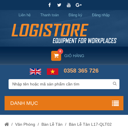
Liên hệ
Thanh toán
Đăng ký
Đăng nhập
0
GIỎ HÀNG
0358 365 726
DANH MỤC
/
Văn Phòng
/
Bàn Lễ Tân
/
Bàn Lễ Tân L17-QLT02