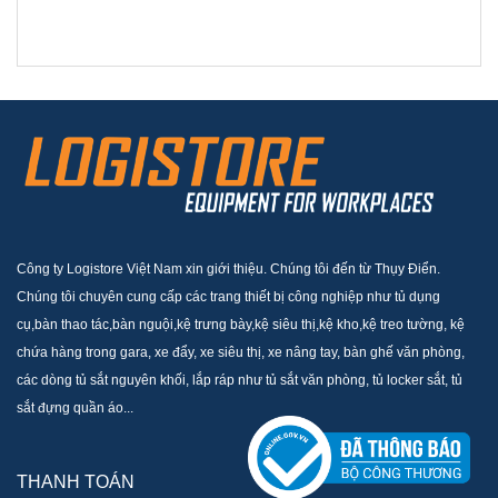
Công ty Logistore Việt Nam xin giới thiệu. Chúng tôi đến từ Thụy Điển.
Chúng tôi chuyên cung cấp các trang thiết bị công nghiệp như tủ dụng
cụ,bàn thao tác,bàn nguội,kệ trưng bày,kệ siêu thị,kệ kho,kệ treo tường, kệ
chứa hàng trong gara, xe đẩy, xe siêu thị, xe nâng tay, bàn ghế văn phòng,
các dòng tủ sắt nguyên khối, lắp ráp như tủ sắt văn phòng, tủ locker sắt, tủ
sắt đựng quần áo...
THANH TOÁN