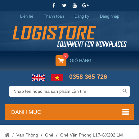
Liên hệ
Thanh toán
Đăng ký
Đăng nhập
0
GIỎ HÀNG
0358 365 726
DANH MỤC
/
Văn Phòng
/
Ghế
/
Ghế Văn Phòng L17-GX202.1M