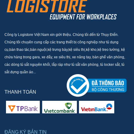
Công ty Logistore Việt Nam xin giới thiệu. Chúng tôi đến từ Thụy Điển.
Chúng tôi chuyên cung cấp các trang thiết bị công nghiệp như tủ dụng
cụ,bàn thao tác,bàn nguội,kệ trưng bày,kệ siêu thị,kệ kho,kệ treo tường, kệ
chứa hàng trong gara, xe đẩy, xe siêu thị, xe nâng tay, bàn ghế văn phòng,
các dòng tủ sắt nguyên khối, lắp ráp như tủ sắt văn phòng, tủ locker sắt, tủ
sắt đựng quần áo...
THANH TOÁN
ĐĂNG KÝ BẢN TIN