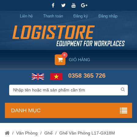
Liên hệ
Thanh toán
Đăng ký
Đăng nhập
0
GIỎ HÀNG
0358 365 726
DANH MỤC
/
Văn Phòng
/
Ghế
/
Ghế Văn Phòng L17-GX18M