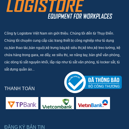
Công ty Logistore Việt Nam xin giới thiệu. Chúng tôi đến từ Thụy Điển.
Chúng tôi chuyên cung cấp các trang thiết bị công nghiệp như tủ dụng
cụ,bàn thao tác,bàn nguội,kệ trưng bày,kệ siêu thị,kệ kho,kệ treo tường, kệ
chứa hàng trong gara, xe đẩy, xe siêu thị, xe nâng tay, bàn ghế văn phòng,
các dòng tủ sắt nguyên khối, lắp ráp như tủ sắt văn phòng, tủ locker sắt, tủ
sắt đựng quần áo...
THANH TOÁN
ĐĂNG KÝ BẢN TIN