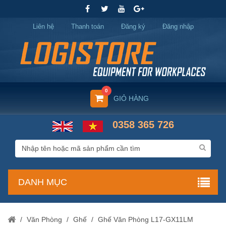
Liên hệ
Thanh toán
Đăng ký
Đăng nhập
0
GIỎ HÀNG
0358 365 726
DANH MỤC
/
Văn Phòng
/
Ghế
/
Ghế Văn Phòng L17-GX11LM