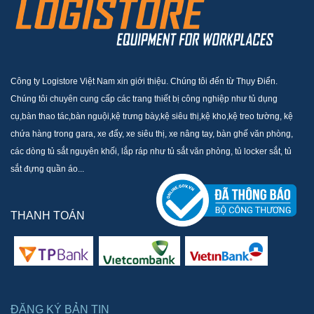
Công ty Logistore Việt Nam xin giới thiệu. Chúng tôi đến từ Thụy Điển.
Chúng tôi chuyên cung cấp các trang thiết bị công nghiệp như tủ dụng
cụ,bàn thao tác,bàn nguội,kệ trưng bày,kệ siêu thị,kệ kho,kệ treo tường, kệ
chứa hàng trong gara, xe đẩy, xe siêu thị, xe nâng tay, bàn ghế văn phòng,
các dòng tủ sắt nguyên khối, lắp ráp như tủ sắt văn phòng, tủ locker sắt, tủ
sắt đựng quần áo...
THANH TOÁN
ĐĂNG KÝ BẢN TIN