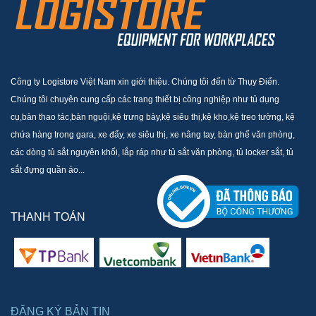
Công ty Logistore Việt Nam xin giới thiệu. Chúng tôi đến từ Thụy Điển.
Chúng tôi chuyên cung cấp các trang thiết bị công nghiệp như tủ dụng
cụ,bàn thao tác,bàn nguội,kệ trưng bày,kệ siêu thị,kệ kho,kệ treo tường, kệ
chứa hàng trong gara, xe đẩy, xe siêu thị, xe nâng tay, bàn ghế văn phòng,
các dòng tủ sắt nguyên khối, lắp ráp như tủ sắt văn phòng, tủ locker sắt, tủ
sắt đựng quần áo...
THANH TOÁN
ĐĂNG KÝ BẢN TIN