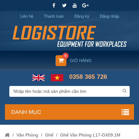
Liên hệ
Thanh toán
Đăng ký
Đăng nhập
0
GIỎ HÀNG
0358 365 726
DANH MỤC
/
Văn Phòng
/
Ghế
/
Ghế Văn Phòng L17-GX09.1M