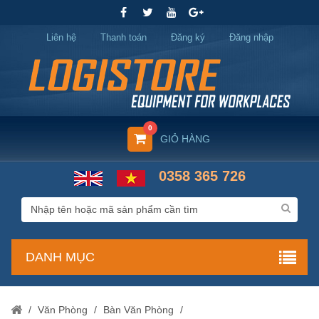
Liên hệ
Thanh toán
Đăng ký
Đăng nhập
0
GIỎ HÀNG
0358 365 726
DANH MỤC
/
Văn Phòng
/
Bàn Văn Phòng
/