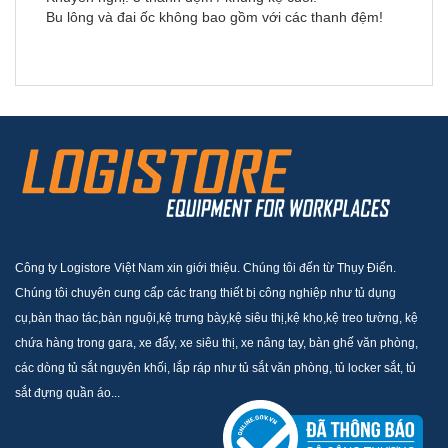
Bu lông và đai ốc không bao gồm với các thanh đệm!
Công ty Logistore Việt Nam xin giới thiệu. Chúng tôi đến từ Thụy Điển.
Chúng tôi chuyên cung cấp các trang thiết bị công nghiệp như tủ dụng
cụ,bàn thao tác,bàn nguội,kệ trưng bày,kệ siêu thị,kệ kho,kệ treo tường, kệ
chứa hàng trong gara, xe đẩy, xe siêu thị, xe nâng tay, bàn ghế văn phòng,
các dòng tủ sắt nguyên khối, lắp ráp như tủ sắt văn phòng, tủ locker sắt, tủ
sắt đựng quần áo...