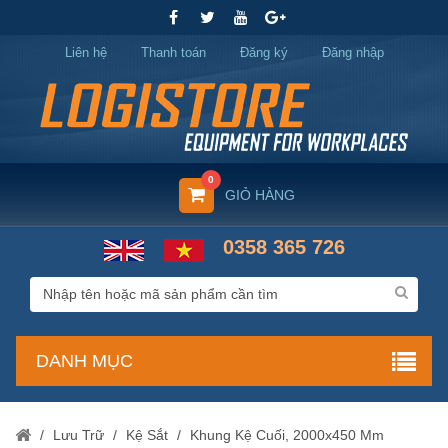
Liên hệ
Thanh toán
Đăng ký
Đăng nhập
0
GIỎ HÀNG
0358 365 726
DANH MỤC
/
Lưu Trữ
/
Kệ Sắt
/
Khung Kệ Cuối, 2000x450 Mm