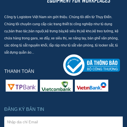
Công ty Logistore Việt Nam xin giới thiệu. Chúng tôi đến từ Thụy Điển.
Chúng tôi chuyên cung cấp các trang thiết bị công nghiệp như tủ dụng
cụ,bàn thao tác,bàn nguội,kệ trưng bày,kệ siêu thị,kệ kho,kệ treo tường, kệ
chứa hàng trong gara, xe đẩy, xe siêu thị, xe nâng tay, bàn ghế văn phòng,
các dòng tủ sắt nguyên khối, lắp ráp như tủ sắt văn phòng, tủ locker sắt, tủ
sắt đựng quần áo...
THANH TOÁN
ĐĂNG KÝ BẢN TIN