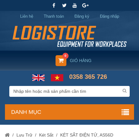
Liên hệ
Thanh toán
Đăng ký
Đăng nhập
0
GIỎ HÀNG
0358 365 726
DANH MỤC
/
Lưu Trữ
/
Két Sắt
/
KÉT SẮT ĐIỆN TỬ, AS56D