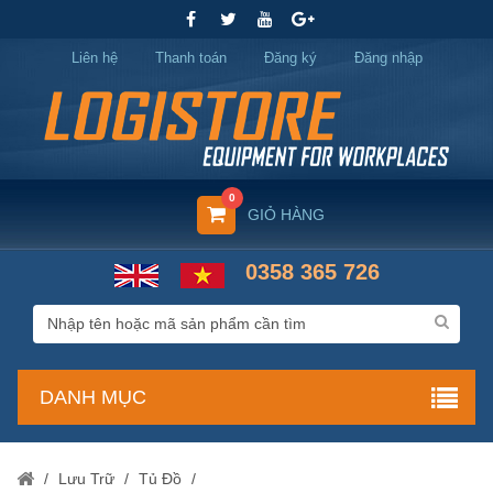
Liên hệ
Thanh toán
Đăng ký
Đăng nhập
0
GIỎ HÀNG
0358 365 726
DANH MỤC
/
Lưu Trữ
/
Tủ Đồ
/