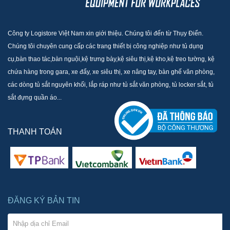
Công ty Logistore Việt Nam xin giới thiệu. Chúng tôi đến từ Thụy Điển.
Chúng tôi chuyên cung cấp các trang thiết bị công nghiệp như tủ dụng
cụ,bàn thao tác,bàn nguội,kệ trưng bày,kệ siêu thị,kệ kho,kệ treo tường, kệ
chứa hàng trong gara, xe đẩy, xe siêu thị, xe nâng tay, bàn ghế văn phòng,
các dòng tủ sắt nguyên khối, lắp ráp như tủ sắt văn phòng, tủ locker sắt, tủ
sắt đựng quần áo...
THANH TOÁN
ĐĂNG KÝ BẢN TIN