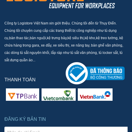
Công ty Logistore Việt Nam xin giới thiệu. Chúng tôi đến từ Thụy Điển.
Chúng tôi chuyên cung cấp các trang thiết bị công nghiệp như tủ dụng
cụ,bàn thao tác,bàn nguội,kệ trưng bày,kệ siêu thị,kệ kho,kệ treo tường, kệ
chứa hàng trong gara, xe đẩy, xe siêu thị, xe nâng tay, bàn ghế văn phòng,
các dòng tủ sắt nguyên khối, lắp ráp như tủ sắt văn phòng, tủ locker sắt, tủ
sắt đựng quần áo...
THANH TOÁN
ĐĂNG KÝ BẢN TIN