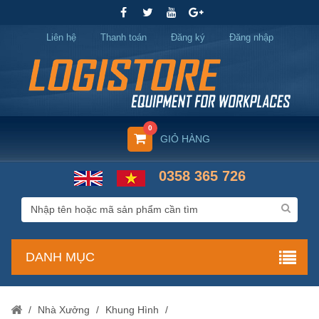
Liên hệ
Thanh toán
Đăng ký
Đăng nhập
0
GIỎ HÀNG
0358 365 726
DANH MỤC
/
Nhà Xưởng
/
Khung Hình
/