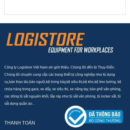
Công ty Logistore Việt Nam xin giới thiệu. Chúng tôi đến từ Thụy Điển.
Chúng tôi chuyên cung cấp các trang thiết bị công nghiệp như tủ dụng
cụ,bàn thao tác,bàn nguội,kệ trưng bày,kệ siêu thị,kệ kho,kệ treo tường, kệ
chứa hàng trong gara, xe đẩy, xe siêu thị, xe nâng tay, bàn ghế văn phòng,
các dòng tủ sắt nguyên khối, lắp ráp như tủ sắt văn phòng, tủ locker sắt, tủ
sắt đựng quần áo...
THANH TOÁN