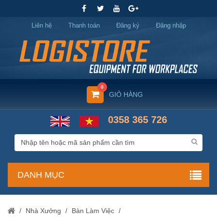
Liên hệ
Thanh toán
Đăng ký
Đăng nhập
0
GIỎ HÀNG
0358 365 726
DANH MỤC
/
Nhà Xưởng
/
Bàn Làm Việc
/