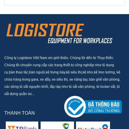
Công ty Logistore Việt Nam xin giới thiệu. Chúng tôi đến từ Thụy Điển.
Chúng tôi chuyên cung cấp các trang thiết bị công nghiệp như tủ dụng
cụ,bàn thao tác,bàn nguội,kệ trưng bày,kệ siêu thị,kệ kho,kệ treo tường, kệ
chứa hàng trong gara, xe đẩy, xe siêu thị, xe nâng tay, bàn ghế văn phòng,
các dòng tủ sắt nguyên khối, lắp ráp như tủ sắt văn phòng, tủ locker sắt, tủ
sắt đựng quần áo...
THANH TOÁN