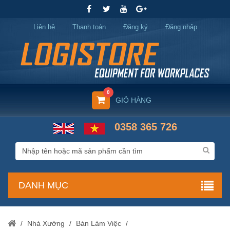
Liên hệ
Thanh toán
Đăng ký
Đăng nhập
0
GIỎ HÀNG
0358 365 726
DANH MỤC
/
Nhà Xưởng
/
Bàn Làm Việc
/