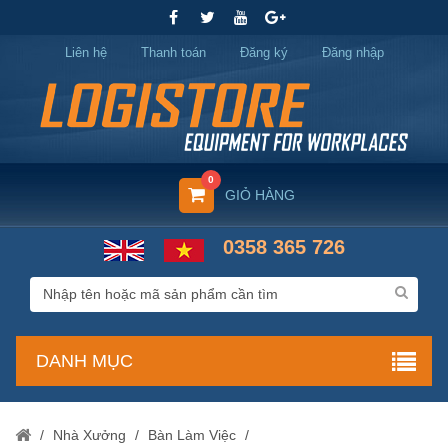
Liên hệ
Thanh toán
Đăng ký
Đăng nhập
0
GIỎ HÀNG
0358 365 726
DANH MỤC
/
Nhà Xưởng
/
Bàn Làm Việc
/