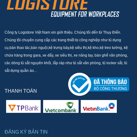
Công ty Logistore Việt Nam xin giới thiệu. Chúng tôi đến từ Thụy Điển.
Chúng tôi chuyên cung cấp các trang thiết bị công nghiệp như tủ dụng
cụ,bàn thao tác,bàn nguội,kệ trưng bày,kệ siêu thị,kệ kho,kệ treo tường, kệ
chứa hàng trong gara, xe đẩy, xe siêu thị, xe nâng tay, bàn ghế văn phòng,
các dòng tủ sắt nguyên khối, lắp ráp như tủ sắt văn phòng, tủ locker sắt, tủ
sắt đựng quần áo...
THANH TOÁN
ĐĂNG KÝ BẢN TIN