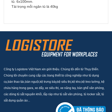
tủ. 6x100mm.
Tải trọng mỗi ngăn tủ là 40kg
Công ty Logistore Việt Nam xin giới thiệu. Chúng tôi đến từ Thụy Điển.
Chúng tôi chuyên cung cấp các trang thiết bị công nghiệp như tủ dụng
cụ,bàn thao tác,bàn nguội,kệ trưng bày,kệ siêu thị,kệ kho,kệ treo tường, kệ
chứa hàng trong gara, xe đẩy, xe siêu thị, xe nâng tay, bàn ghế văn phòng,
các dòng tủ sắt nguyên khối, lắp ráp như tủ sắt văn phòng, tủ locker sắt, tủ
sắt đựng quần áo...