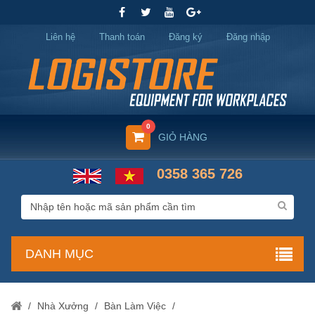
Liên hệ
Thanh toán
Đăng ký
Đăng nhập
0
GIỎ HÀNG
0358 365 726
DANH MỤC
/
Nhà Xưởng
/
Bàn Làm Việc
/