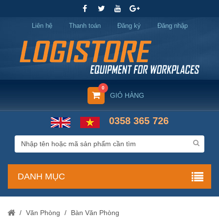
Liên hệ
Thanh toán
Đăng ký
Đăng nhập
0
GIỎ HÀNG
0358 365 726
DANH MỤC
/
Văn Phòng
/
Bàn Văn Phòng