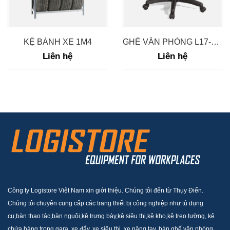
KỆ BÁNH XE 1M4
GHẾ VĂN PHÒNG L17-GX12.1N
Liên hệ
Liên hệ
Công ty Logistore Việt Nam xin giới thiệu. Chúng tôi đến từ Thụy Điển.
Chúng tôi chuyên cung cấp các trang thiết bị công nghiệp như tủ dụng
cụ,bàn thao tác,bàn nguội,kệ trưng bày,kệ siêu thị,kệ kho,kệ treo tường, kệ
chứa hàng trong gara, xe đẩy, xe siêu thị, xe nâng tay, bàn ghế văn phòng,