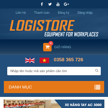
Liên hệ
Thanh toán
Đăng ký
Đăng nhập
0
GIỎ HÀNG
0358 365 726
DANH MỤC