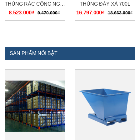
THÙNG RÁC CÔNG NGHIỆP 600LÍT T6
THÙNG ĐÁY XẢ 700L
8.523.000₫
16.797.000₫
9.470.000₫
18.663.000₫
SẢN PHẨM NỔI BẬT